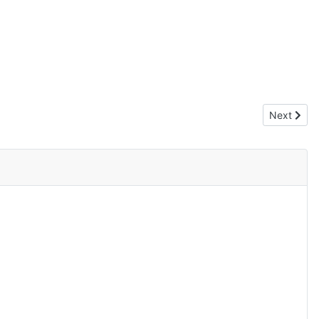
Next art
Next