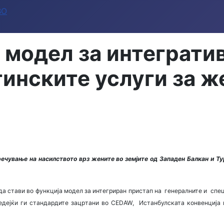
ВО
 модел за интегратив
инските услуги за ж
ечување на насилството врз жените во земјите од Западен Балкан и Ту
 да стави во функциjа модел за интегриран пристап нa генералните и сп
едејќи ги стандардите зацртани во CEDAW, Истанбулската конвенција 