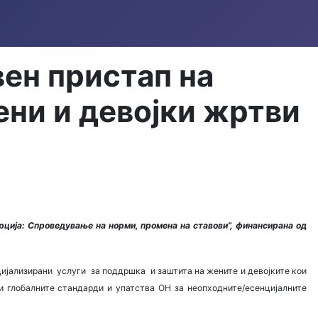
ен пристап на
ени и девојки жртви
рција: Спроведување на норми, промена на ставови”, финансирана од
ецијализирани услуги за поддршка и заштита на жените и девојките кои
и глобалните стандарди и упатства ОН за неопходните/есенцијалните