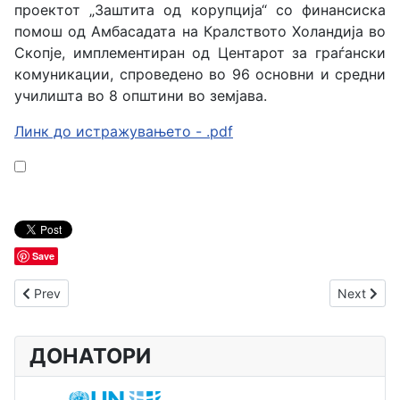
проектот „Заштита од корупција“ со финансиска
помош од Амбасадата на Кралството Холандија во
Скопје, имплементиран од Центарот за граѓански
комуникации, спроведено во 96 основни и средни
училишта во 8 општини во земјава.
Линк до истражувањето - .pdf
Save
Previous article: Истражување за процесот на доделување 
Next arti
Prev
Next
ДОНАТОРИ