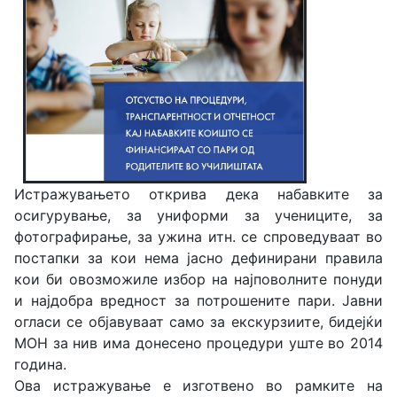
Истражувањето открива дека набавките за
осигурување, за униформи за учениците, за
фотографирање, за ужина итн. се спроведуваат во
постапки за кои нема јасно дефинирани правила
кои би овозможиле избор на најповолните понуди
и најдобра вредност за потрошените пари. Јавни
огласи се објавуваат само за екскурзиите, бидејќи
МОН за нив има донесено процедури уште во 2014
година.
Ова истражување е изготвено во рамките на