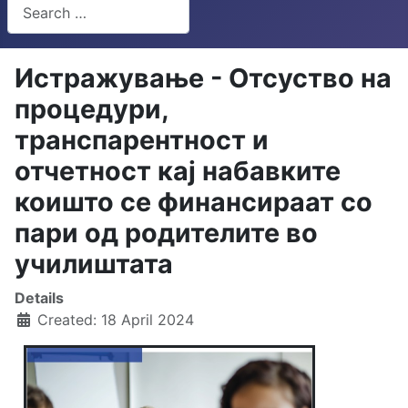
Search
Type 2 or more characters for results.
Истражување - Отсуство на
процедури,
транспарентност и
отчетност кај набавките
коишто се финансираат со
пари од родителите во
училиштата
Details
Created: 18 April 2024