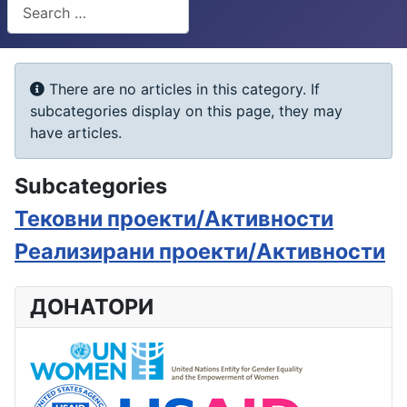
Search
Type 2 or more characters for results.
Info
There are no articles in this category. If
subcategories display on this page, they may
have articles.
Subcategories
Тековни проекти/Активности
Реализирани проекти/Активности
ДОНАТОРИ