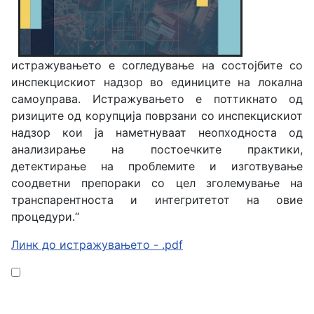
истражувањето е согледување на состојбите со
инспекцискиот надзор во единиците на локална
самоуправа. Истражувањето е поттикнато од
ризиците од корупција поврзани со инспекцискиот
надзор кои ја наметнуваат неопходноста од
анализирање на постоечките практики,
детектирање на проблемите и изготвување
соодветни препораки со цел зголемување на
транспарентноста и интегритетот на овие
процедури.“
Линк до истражувањето - .pdf