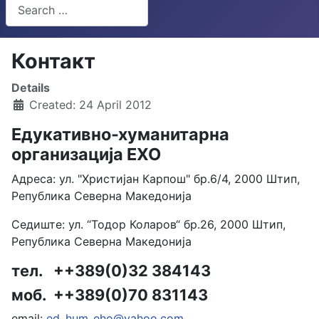
Search
Type 2 or more characters for results.
Контакт
Details
Created: 24 April 2012
Едукативно-хуманитарна
организација ЕХО
Адреса: ул. "Христијан Карпош" бр.6/4, 2000 Штип,
Република Северна Македонија
Седиште: ул. “Тодор Коларов“ бр.26, 2000 Штип,
Република Северна Македонија
тел. ++389(0)32 384143
моб. ++389(0)70 831143
email:
ed_hum_eho@yahoo.com