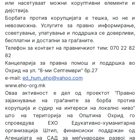
или насетуваат можни коруптивни елементи и
дејствија.
Борбата против корупцијата е тешка, но не и
невозможна. Услугите за правно информирање,
советување, упатување и поддршка се доверливи,
бесплатни и достапни за граѓаните.
Телефон за контакт на правничкиот тим: 070 22 82
82
Канцеларија за правна помош и поддршка во
Охрид на ул. "8-ми Септември" бр.27
e-mail:
ed_hum_eho@yahoo.com
www.eho-org.mk
Оваа активност е дел од проектот “Правно
зајакнување на граѓаните за борба против
корупција и судир на интереси на локално ниво“
што на територија на Општина Охрид го
спроведува ЕХО Едукативно-хуманитарна
организација Штип, финансиски поддржан од
Агенцијата на САД за меѓународен развој на