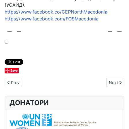
(УСАИД).
https://www.facebook.co/CEPNorthMacedonia
https://www.facebook.com/FOSMacedonia
Save
Previous article: Повик за ангажирање на стручно лице за и
Next arti
Prev
Next
ДОНАТОРИ