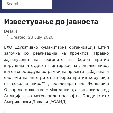
Search
Type 2 or more characters for results.
Известување до јавноста
Details
Created: 23 July 2020
ЕХО Едукативно хуманитарна организација Штип
започна со реализација на проектот „Правно
зајакнување на граѓаните за борба против
корупција и судир на интереси на локално ниво„
кој се спроведува во рамки на проектот ,,Зајакнати
системи на интегритет за борба против корупција
на локално ниво”* , реализиран од Фондација
Отворено опшество – Македонија, а финансиран од
Агенцијата за меѓународен развој на Соединетите
Американски Држави (УСАИД).