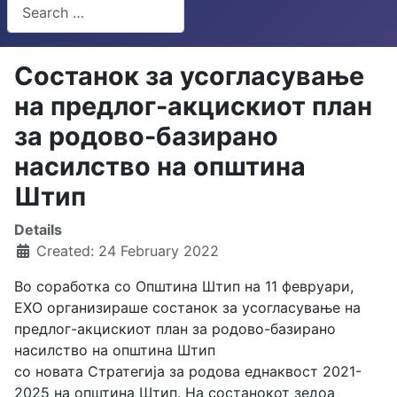
Search
Type 2 or more characters for results.
Состанок за усогласување
на предлог-акцискиот план
за родово-базирано
насилство на општина
Штип
Details
Created: 24 February 2022
Во соработка со Општина Штип на 11 февруари,
ЕХО организираше состанок за усогласување на
предлог-акцискиот план за родово-базирано
насилство на општина Штип
со новата Стратегија за родова еднаквост 2021-
2025 на општина Штип. На состанокот зедоа