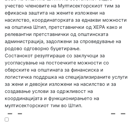
учество членовите на Мултисекторскиот тим за
ефикасна заштита на жените изложени на
насилство, координаторката за еднакви можности
на општина Штип, претставнички од ХЕРА како и
релевантни претставнички од општинската
администрација, задолжени за спроведување на
родово одговорно буџетирање.
Состанокот резултираше со заклучоци за
усогласување на постоечките можности со
обврските на општината за финансиска и
логистичка поддршка на специјализираните услуги
за жени и девојки изложени на насилство и за
создавање услови за одржливост на
координацијата и функционирањето на
мултисекторскиот тим во Штип.