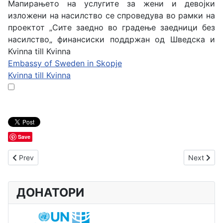
Мапирањето на услугите за жени и девојки
изложени на насилство се спроведува во рамки на
проектот „Сите заедно во градење заедници без
насилство„ финансиски поддржан од Шведска и
Kvinna till Kvinna
Embassy of Sweden in Skopje
Kvinna till Kvinna
Save
Previous article: Проект - Промената почнува од мене
Next arti
Prev
Next
ДОНАТОРИ