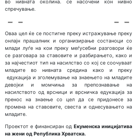
во нивната околина. се насочени кон нивно
спречување.
Оваа цел ќе се постигне преку истражување преку
онлајн прашалник и организирање состаноци со
млади луѓе на кои преку меѓусебни разговори ќе
се разговара за ставовите и разбирањето, како и
за најчестиот тип на насилство со кој се соочуваат
младите во нивната средина како и преку
едукација и зголемување на знаењето на младите
девојки и момчиња за препознавање на
насилството од врсници и врсничка едукација за
пренос на знаење со цел да се придонесе за
промена на ставовите, свеста и однесувањето на
младите.
Проектот е финансиран од
Екуменска иницијатива
на жени од Република Хрватска.