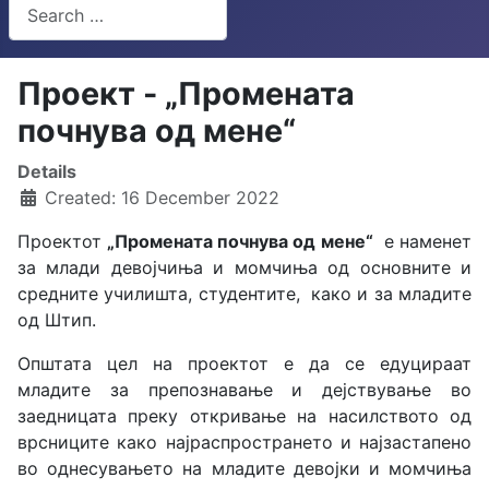
Search
Type 2 or more characters for results.
Проект - „Промената
почнува од мене“
Details
Created: 16 December 2022
Проектот
„Промената почнува од мене“
е наменет
за млади девојчиња и момчиња од основните и
средните училишта, студентите, како и за младите
од Штип.
Општата цел на проектот е да се едуцираат
младите за препознавање и дејствување во
заедницата преку откривање на насилството од
врсниците како најраспространето и најзастапено
во однесувањето на младите девојки и момчиња