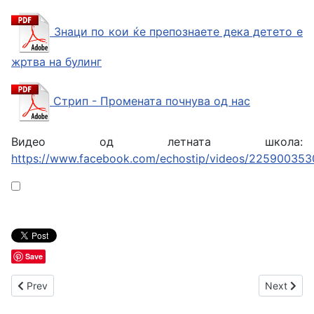
Знаци по кои ќе препознаете дека детето е
жртва на булинг
Стрип - Промената почнува од нас
Видео од летната школа:
https://www.facebook.com/echostip/videos/22590035
Save
Previous article: Воведување во пракса на одредбите од но
Next arti
Prev
Next