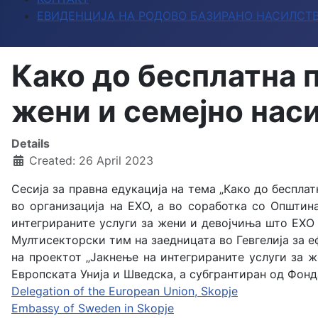
ЕВИДЕНЦИЈА НА РОДОВО БАЗИРАНО НАСИЛСТ
Како до бесплатна 
жени и семејно нас
Details
Created: 26 April 2023
Сесија за правна едукација на тема „Како до беспла
во организација на ЕХО, а во соработка со Општин
интегрираните услуги за жени и девојчиња што ЕХО 
Мултисекторски тим на заедницата во Гевгелија за 
на проектот „Јакнење на интегрираните услуги за ж
Европската Унија и Шведска, а субгрантиран од Фондац
Delegation of the European Union, Skopje
Embassy of Sweden in Skopje