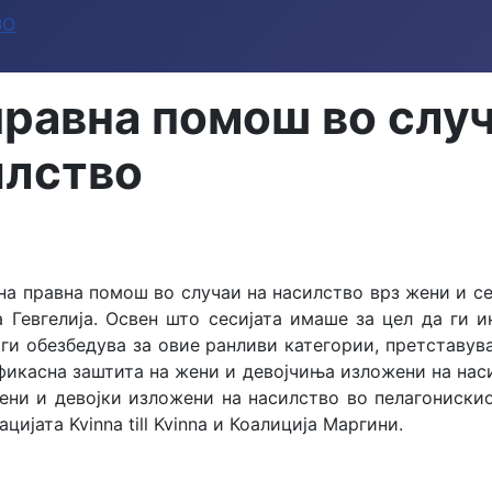
ВО
правна помош во случ
илство
тна правна помош во случаи на насилство врз жени и се
а Гевгелија. Освен што сесијата имаше за цел да ги 
ги обезбедува за овие ранливи категории, претставу
ефикасна заштита на жени и девојчиња изложени на нас
ени и девојки изложени на насилство во пелагониски
ијата Kvinna till Kvinna и Коалиција Маргини.