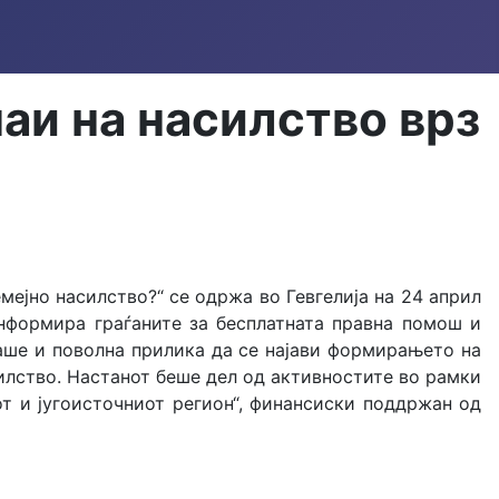
аи на насилство врз
мејно насилство?“ се одржа во Гевгелија на 24 април
информира граѓаните за бесплатната правна помош и
ваше и поволна прилика да се најави формирањето на
илство. Настанот беше дел од активностите во рамки
от и југоисточниот регион“, финансиски поддржан од