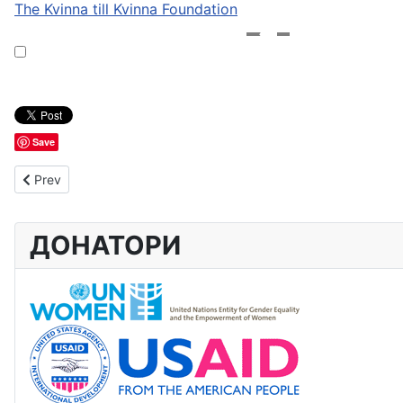
The Kvinna till Kvinna Foundation
Save
Previous article: Oтворен информативен ден за промоција на
Prev
ДОНАТОРИ