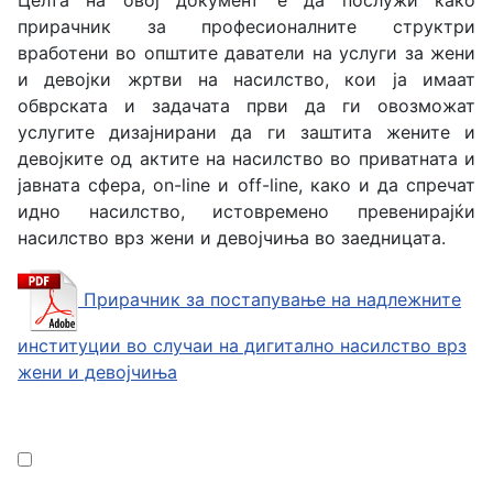
прирачник за професионалните структри
вработени во општите даватели на услуги за жени
и девојки жртви на насилство, кои ја имаат
обврската и задачата први да ги овозможат
услугите дизајнирани да ги заштита жените и
девојките од актите на насилство во приватната и
јавната сфера, on-line и off-line, како и да спречат
идно насилство, истовремено превенирајќи
насилство врз жени и девојчиња во заедницата.
Прирачник за постапување на надлежните
институции во случаи на дигитално насилство врз
жени и девојчиња